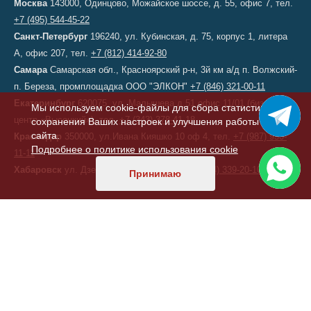
Москва
143000, Одинцово, Можайское шоссе, д. 55, офис 7, тел.
+7 (495) 544-45-22
Санкт-Петербург
196240, ул. Кубинская, д. 75, корпус 1, литера
А, офис 207, тел.
+7 (812) 414-92-80
Самара
Самарская обл., Красноярский р-н, 3й км а/д п. Волжский-
п. Береза, промплощадка ООО "ЭЛКОН"
+7 (846) 321-00-11
Екатеринбург
620075, ул. Малышева д.51 офис 11/01 (бизнес-
Мы используем cookie-файлы для сбора статистики,
центр «Высоцкий»), тел.
+7 (343) 378-41-18
сохранения Ваших настроек и улучшения работы
сайта.
Краснодар
350000, ул.Ивана Кияшко 10 оф 4, тел.
+7 (987) 950-
Подробнее о политике использования cookie
11-11
Хабаровск
ул. Дзержинского, д. 6, тел.
+7 (914) 339-20-10
Принимаю
КАЗАХСТАН
Астана
, переулок 156, д. 11, офис 210, тел/факс:
+7 (7172) 52-60-
47
ТУРЦИЯ
Стамбул
,
Фабрика ELKON A.S.
,
Фабрика ELKON