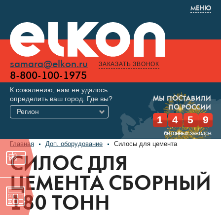
МЕНЮ
samara@elkon.ru
ЗАКАЗАТЬ ЗВОНОК
8-800-100-1975
К сожалению, нам не удалось
определить ваш город. Где вы?
МЫ ПОСТАВИЛИ
ПО РОССИИ
Регион
1
4
5
9
бетонных заводов
Главная
Доп. оборудование
Силосы для цемента
СИЛОС ДЛЯ
ЦЕМЕНТА СБОРНЫЙ
180 ТОНН