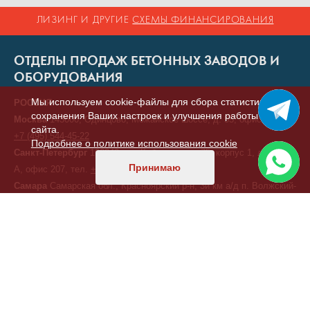
ЛИЗИНГ И ДРУГИЕ
СХЕМЫ ФИНАНСИРОВАНИЯ
ОТДЕЛЫ ПРОДАЖ БЕТОННЫХ ЗАВОДОВ И
ОБОРУДОВАНИЯ
Мы используем cookie-файлы для сбора статистики,
РОССИЯ
сохранения Ваших настроек и улучшения работы
Москва
143000, Одинцово, Можайское шоссе, д. 55, офис 7, тел.
сайта.
+7 (495) 544-45-22
Подробнее о политике использования cookie
Санкт-Петербург
196240, ул. Кубинская, д. 75, корпус 1, литера
Принимаю
А, офис 207, тел.
+7 (812) 414-92-80
Самара
Самарская обл., Красноярский р-н, 3й км а/д п. Волжский-
п. Береза, промплощадка ООО "ЭЛКОН"
+7 (846) 321-00-11
Екатеринбург
620075, ул. Малышева д.51 офис 11/01 (бизнес-
центр «Высоцкий»), тел.
+7 (343) 378-41-18
Краснодар
350000, ул.Ивана Кияшко 10 оф 4, тел.
+7 (987) 950-
11-11
Хабаровск
ул. Дзержинского, д. 6, тел.
+7 (914) 339-20-10