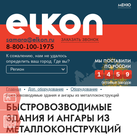
МЕНЮ
samara@elkon.ru
ЗАКАЗАТЬ ЗВОНОК
8-800-100-1975
К сожалению, нам не удалось
определить ваш город. Где вы?
МЫ ПОСТАВИЛИ
ПО РОССИИ
Регион
1
4
5
9
бетонных заводов
Главная
Доп. оборудование
Оборудование
Быстровозводимые здания и ангары из металлоконструкций
БЫСТРОВОЗВОДИМЫЕ
ЗДАНИЯ И АНГАРЫ ИЗ
МЕТАЛЛОКОНСТРУКЦИЙ