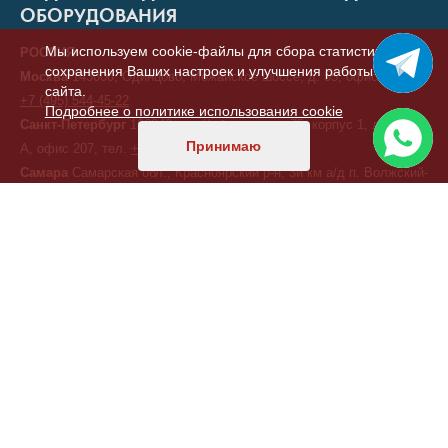
ОБОРУДОВАНИЯ
Мы используем cookie-файлы для сбора статистики,
РОССИЯ
сохранения Ваших настроек и улучшения работы
Москва
143000, Одинцово, Можайское шоссе, д. 55, офис 7, тел.
сайта.
+7 (495) 544-45-22
Подробнее о политике использования cookie
Санкт-Петербург
196240, ул. Кубинская, д. 75, корпус 1, литера
Принимаю
А, офис 207, тел.
+7 (812) 414-92-80
Самара
Самарская обл., Красноярский р-н, 3й км а/д п. Волжский-
п. Береза, промплощадка ООО "ЭЛКОН"
+7 (846) 321-00-11
Екатеринбург
620075, ул. Малышева д.51 офис 11/01 (бизнес-
центр «Высоцкий»), тел.
+7 (343) 378-41-18
Краснодар
350000, ул.Ивана Кияшко 10 оф 4, тел.
+7 (987) 950-
11-11
Хабаровск
ул. Дзержинского, д. 6, тел.
+7 (914) 339-20-10
КАЗАХСТАН
Астана
, переулок 156, д. 11, офис 210, тел/факс:
+7 (7172) 52-60-
47