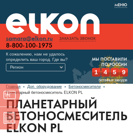
МЕНЮ
samara@elkon.ru
ЗАКАЗАТЬ ЗВОНОК
8-800-100-1975
К сожалению, нам не удалось
определить ваш город. Где вы?
МЫ ПОСТАВИЛИ
ПО РОССИИ
Регион
1
4
5
9
бетонных заводов
Главная
Доп. оборудование
Бетоносмесители
Планетарный бетоносмеситель ELKON PL
ПЛАНЕТАРНЫЙ
БЕТОНОСМЕСИТЕЛЬ
ELKON PL