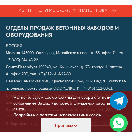
ЛИЗИНГ И ДРУГИЕ
СХЕМЫ ФИНАНСИРОВАНИЯ
ОТДЕЛЫ ПРОДАЖ БЕТОННЫХ ЗАВОДОВ И
ОБОРУДОВАНИЯ
РОССИЯ
Москва
143000, Одинцово, Можайское шоссе, д. 55, офис 7, тел.
+7 (495) 544-45-22
Санкт-Петербург
196240, ул. Кубинская, д. 75, корпус 1, литера
А, офис 207, тел.
+7 (812) 414-92-80
Самара
Самарская обл., Красноярский р-н, 3й км а/д п. Волжский-
п. Береза, промплощадка ООО "ЭЛКОН"
+7 (846) 321-00-11
Екатеринбург
620075, ул. Малышева д.51 офис 11/01 (бизнес-
Мы используем cookie-файлы для сбора статистики,
центр «Высоцкий»), тел.
+7 (343) 378-41-18
сохранения Ваших настроек и улучшения работы
сайта.
Краснодар
350000, ул.Ивана Кияшко 10 оф 4, тел.
+7 (987) 950-
Подробнее о политике использования cookie
11-11
Хабаровск
ул. Дзержинского, д. 6, тел.
+7 (914) 339-20-10
Принимаю